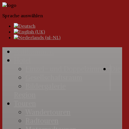
Sprache auswählen
Willkommen
Hotel
Einzel- und Doppelzimmer
Die
Gesellschaftsraum
Bildergalerie
Region
Touren
Wandertouren
Radtouren