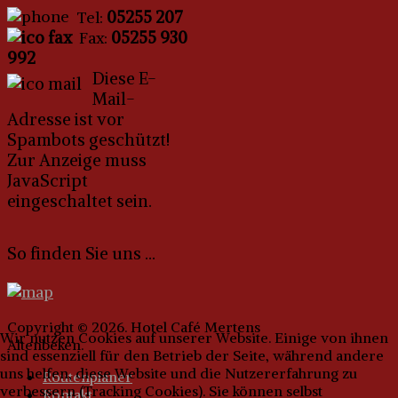
05255 207
Tel:
05255 930
Fax:
992
Diese E-
Mail-
Adresse ist vor
Spambots geschützt!
Zur Anzeige muss
JavaScript
eingeschaltet sein.
So finden Sie uns ...
Copyright © 2026. Hotel Café Mertens
Wir nutzen Cookies auf unserer Website. Einige von ihnen
Altenbeken.
sind essenziell für den Betrieb der Seite, während andere
uns helfen, diese Website und die Nutzererfahrung zu
Routenplaner
verbessern (Tracking Cookies). Sie können selbst
Kontakt