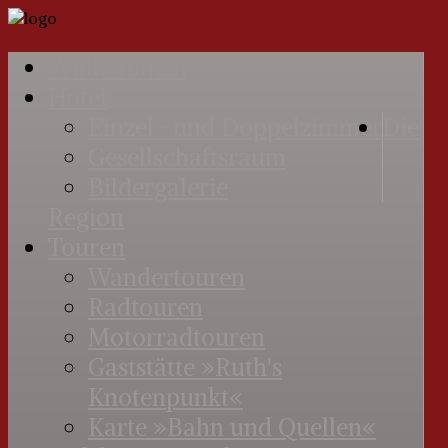
Willkommen
Hotel
Einzel- und Doppelzimmer
Die
Gesellschaftsraum
Bildergalerie
Region
Touren
Wandertouren
Radtouren
Motorradtouren
Gaststätte »Ruth's
Knotenpunkt«
Karte »Bahn und Quellen«